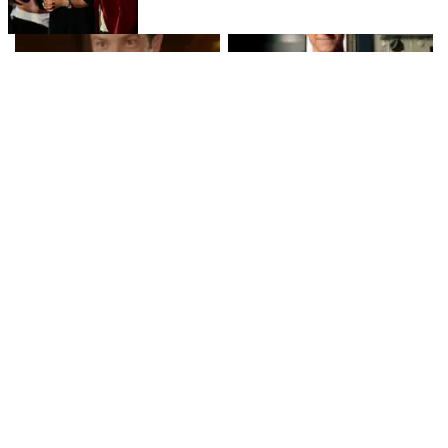
Ted Lasso सीजन 4 की शुरुआत:
Spider-Man: Brand New Day
पहले एपिसोड का अंत और कहानी के
ने भारतीय बॉक्स ऑफिस पर मचाई धूम,
मुख्य बिंदु
क्या बनेगा ये नया रिकॉर्ड?
क्या 'The Odyssey' बन पाएगा
क्या Spider-Man: Brand New
भारत में सबसे ज्यादा कमाई करने वाली
Day ने भारतीय बॉक्स ऑफिस पर मचाई
हॉलीवुड फिल्म?
धूम? जानें कमाई के आंकड़े!