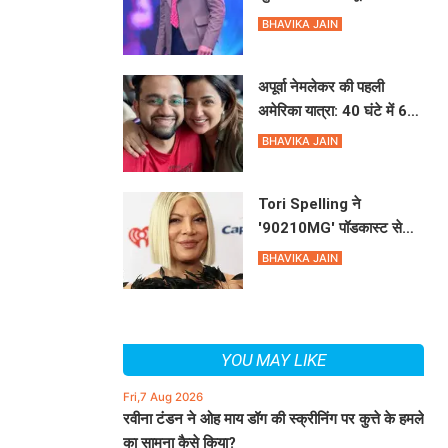
गुरु, साझा की दिलचस्प बातें
BHAVIKA JAIN
अपूर्वा नेमलेकर की पहली
अमेरिका यात्रा: 40 घंटे में 6
शहरों का सफर!
BHAVIKA JAIN
Tori Spelling ने
'90210MG' पॉडकास्ट से
अपनी विदाई पर क्या कहा?
BHAVIKA JAIN
YOU MAY LIKE
Fri,7 Aug 2026
रवीना टंडन ने ओह माय डॉग की स्क्रीनिंग पर कुत्ते के हमले
का सामना कैसे किया?