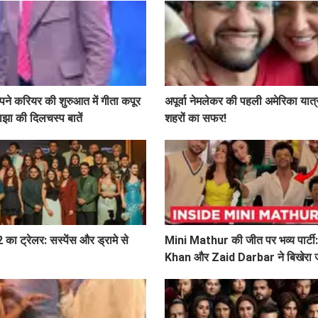
पने करियर की शुरुआत में गीता कपूर
अपूर्वा नेमलेकर की पहली अमेरिका यात्रा
ाझा की दिलचस्प बातें
शहरों का सफर!
 का ट्रेलर: सस्पेंस और ड्रामे से
Mini Mathur की जीत पर भव्य पार्ट
Khan और Zaid Darbar ने बिखेरा ज