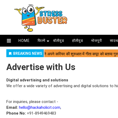
HOME
फिल्में
बॉलीवुड
हॉलीवुड
भोजपुरी
साउथ
Advertise with Us
Digital advertising and solutions
We offer a wide variety of advertising and digital solutions to h
For inquiries, please contact -
Email:
hello@hackaholicit.com
,
Phone No:
+91-8949469483