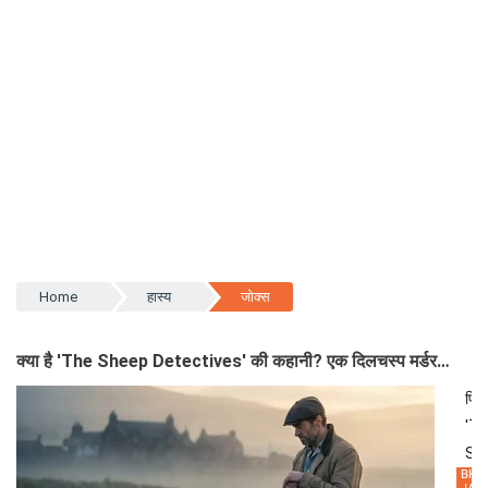
Home
हास्य
जोक्स
क्या है 'The Sheep Detectives' की कहानी? एक दिलचस्प मर्डर
मिस्ट्री और भावनाओं का संगम!
फिल्
'T
Sh
BHA
Det