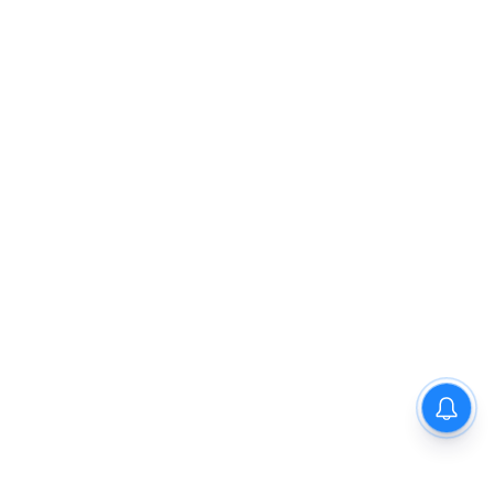
क्या है Kate Winslet और Idris
Elba के बीच की मजेदार कहानी?
जानें फिल्म 'The Mountain
Between Us' के सेट से!