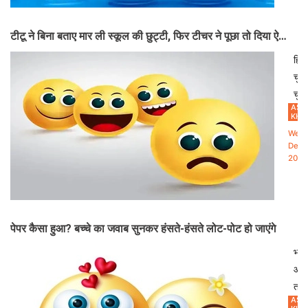
बल्क
पल
संपत्
मान
अच्
गिरव
टीटू ने बिना बताए मार ली स्कूल की छुट्टी, फिर टीचर ने पूछा तो दिया ऐसा
स्वा
लगत
रखे
भी
जवाब कि हंसी नहीं रुकेगी
है।
हिंदी
लिय
बिगड
जीव
चुटक
जा
लगा
में
चुनौ
सक
है।
तना
ASH
से
KHA
है।
दूर
भरी
Wed,
इस
करन
इस
Dec
2023
के
तेज
लिए
रफ्त
हंसी
दुनि
अह
में
पेपर कैसा हुआ? बच्चे का जवाब सुनकर हंसते-हंसते लोट-पोट हो जाएंगे
भूमि
डिप्
निभ
और
भाग
है।
चिंत
और
हंसन
जैस
तना
से
समस्
ASH
से