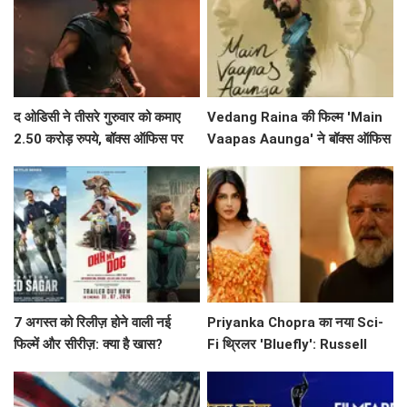
द ओडिसी ने तीसरे गुरुवार को कमाए
Vedang Raina की फिल्म 'Main
2.50 करोड़ रुपये, बॉक्स ऑफिस पर
Vaapas Aaunga' ने बॉक्स ऑफिस
जारी है सफलता
पर मचाई धूम, जानें क्या कहा अभिनेता
ने!
7 अगस्त को रिलीज़ होने वाली नई
Priyanka Chopra का नया Sci-
फिल्में और सीरीज़: क्या है खास?
Fi थ्रिलर 'Bluefly': Russell
Crowe के साथ एक नई यात्रा की
शुरुआत!