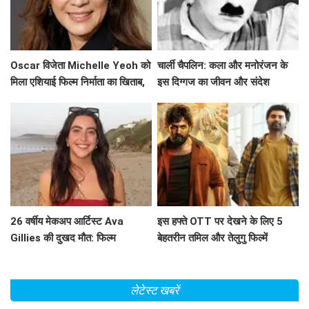
Oscar विजेता Michelle Yeoh को
चार्ली चैपलिन: कला और मनोरंजन के
मिला एशियाई फिल्म निर्माता का खिताब,
इस दिग्गज का जीवन और संदेश
जानें उनके सफर के बारे में!
26 वर्षीय मेकअप आर्टिस्ट Ava
इस हफ्ते OTT पर देखने के लिए 5
Gillies की दुखद मौत: फिल्म
बेहतरीन तमिल और तेलुगु फिल्में
'Barbie' की चमक खो गई
लेटेस्ट खबरें