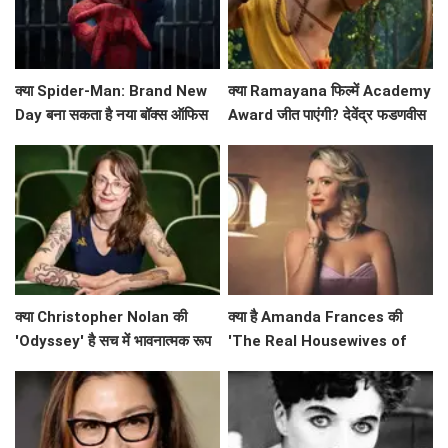
क्या Spider-Man: Brand New
क्या Ramayana फिल्में Academy
Day बना सकता है नया बॉक्स ऑफिस
Award जीत पाएंगी? देवेंद्र फडणवीस
रिकॉर्ड?
ने किया बड़ा ऐलान!
क्या Christopher Nolan की
क्या है Amanda Frances की
'Odyssey' है सच में भावनात्मक रूप
'The Real Housewives of
से खाली? Emily Wilson की तीखी
Beverly Hills' से विदाई का असली
समीक्षा
कारण?