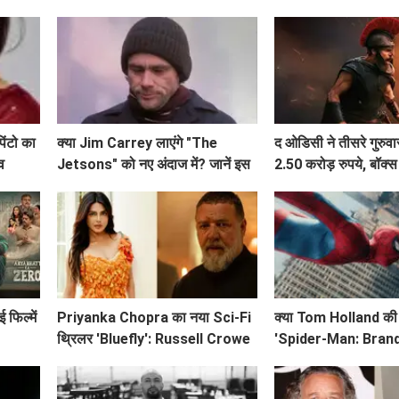
पिंटो का
क्या Jim Carrey लाएंगे "The
द ओडिसी ने तीसरे गुरुव
व
Jetsons" को नए अंदाज में? जानें इस
2.50 करोड़ रुपये, बॉक
लाइव-एक्शन फिल्म के बारे में!
जारी है सफलता
 फिल्में
Priyanka Chopra का नया Sci-Fi
क्या Tom Holland की 
थ्रिलर 'Bluefly': Russell Crowe
'Spider-Man: Bran
के साथ एक नई यात्रा की शुरुआत!
भारतीय बॉक्स ऑफिस पर त
रिकॉर्ड?