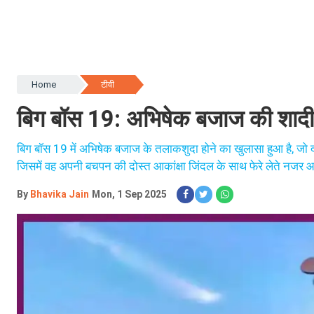
Home
टीवी
बिग बॉस 19: अभिषेक बजाज की शादी का
बिग बॉस 19 में अभिषेक बजाज के तलाकशुदा होने का खुलासा हुआ है, जो दर्
जिसमें वह अपनी बचपन की दोस्त आकांक्षा जिंदल के साथ फेरे लेते नजर आ र
By
Bhavika Jain
Mon, 1 Sep 2025