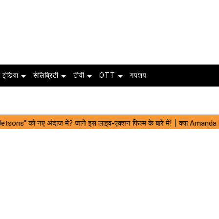
 इंडिया
सेलिब्रिटी
टीवी
OTT
गपशप