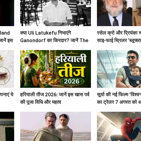
land
क्या Uli Latukefu निभाएंगे
रसेल क्रो और प्रियंका 
जानें इस
Ganondorf का किरदार? जानें The
साइ-फाई थ्रिलर 'ब्लूफ्ला
Legend of Zelda के बारे में
पनाएं ये
हरियाली तीज 2026: जानें इस खास पर्व
सूर्या की नई फिल्म 'विश्
की पूजा विधि और महत्व
का ट्रेलर 7 अगस्त को 