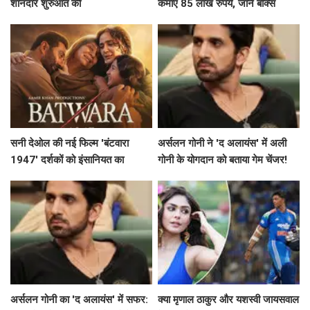
शानदार शुरुआत की
कमाए 85 लाख रुपये, जानें बॉक्स
ऑफिस पर इसकी संभावनाएं
सनी देओल की नई फिल्म 'बंटवारा
अर्सलन गोनी ने 'द अलायंस' में अली
1947' दर्शकों को इंसानियत का
गोनी के योगदान को बताया गेम चेंजर!
एहसास कराएगी
अर्सलन गोनी का 'द अलायंस' में सफर:
क्या मृणाल ठाकुर और यशस्वी जायसवाल