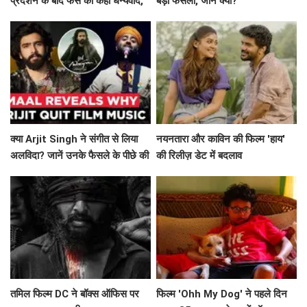
प्रदर्शन के बाद फैंस को कहा धन्यवाद,
बड़ा फैसला, जानें क्यों?
श्रेया की जीत पर जताई खुशी
क्या Arjit Singh ने संगीत से लिया
नयनतारा और काविन की फिल्म 'हाय'
अलविदा? जानें उनके फैसले के पीछे की
की रिलीज़ डेट में बदलाव
सच्चाई!
तमिल फिल्म DC ने बॉक्स ऑफिस पर
फिल्म 'Ohh My Dog' ने पहले दिन