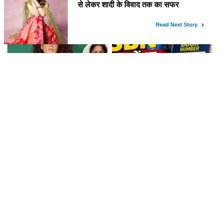
Spider-Man: Brand New Day
रणबीर कपूर की 'रामायण' का रिलीज़
ने बॉक्स ऑफिस पर मचाई धूम
डेट हुआ तय, जानें कब आएगी ये
बहुप्रतीक्षित फिल्म!
कंगना रनौत ने जनरेशन Z को बताया
ISBN: पुस्तक की पहचान का रहस्य
भारत की ताकत, विवादों में फिर से घिरीं!
और इसकी महत्वपूर्ण भूमिका
लेटेस्ट खबरें
बॉलीवुड