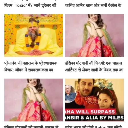
फिल्म 'Toxic' में? जानें ट्रेलर की
जानिए आमिर खान और सनी देओल के
खास बातें!
साथ अमिताभ बच्चन का खास एपिसोड!
प्रेमानंद जी महाराज के प्रेरणादायक
हंसिका मोटवानी की जिंदगी: एक चाइल्ड
विचार: जीवन में सकारात्मकता का
आर्टिस्ट से लेकर शादी के विवाद तक का
मार्गदर्शन
सफर
हंसिका मोटवानी की कहानी: बचपन से
महेश भट्ट की पोती Raha: क्या बनेंगी