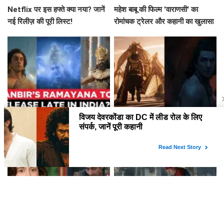
Netflix पर इस हफ्ते क्या नया? जानें
महेश बाबू की फिल्म 'वाराणसी' का
नई रिलीज़ की पूरी लिस्ट!
रोमांचक ट्रेलर और कहानी का खुलासा
क्या है 'Ramayana' फिल्म की
रामायण फिल्म की रिलीज़ तिथियों में बड़ा
रिलीज़ की तारीखें? जानें इस महाकाव्य
बदलाव, जानें क्या है नया अपडेट
की कहानी!