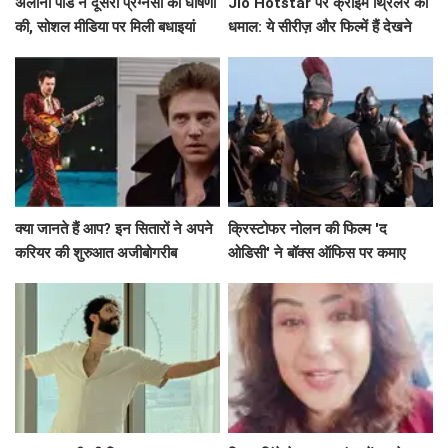
अलाना पांडे ने दूसरी प्रेग्नेंसी की घोषणा
Jio Hotstar पर क्राइम थ्रिलर का
की, सोशल मीडिया पर मिली बधाइयां
धमाल: ये सीरीज़ और फिल्में हैं देखने
लायक!
क्या जानते हैं आप? इन सितारों ने अपने
क्रिस्टोफर नोलन की फिल्म 'द
करियर की शुरुआत अजीबोगरीब
ओडिसी' ने बॉक्स ऑफिस पर कमाए
नौकरियों से की!
191.75 करोड़ रुपये