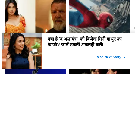
ने!
Priyanka Chopra का नया Sci-
क्या Tom Holland की नई फिल्म
Fi थ्रिलर 'Bluefly': Russell
'Spider-Man: Brand New
Crowe के साथ एक नई यात्रा की
Day' भारतीय बॉक्स ऑफिस पर तोड़
शुरुआत!
रही है रिकॉर्ड?
Filmfare Awards Marathi
क्या Zendaya और Tom Holland
2026: जानें किसने जीते प्रतिष्ठित
सच में बनने वाले हैं माता-पिता? जानें इस
पुरस्कार?
वायरल तस्वीर की सच्चाई!