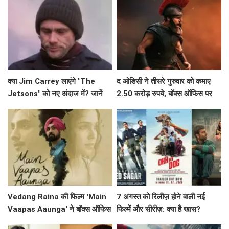
क्या Jim Carrey लाएंगे "The
द ओडिसी ने तीसरे गुरुवार को कमाए
Jetsons" को नए अंदाज में? जानें
2.50 करोड़ रुपये, बॉक्स ऑफिस पर
इस लाइव-एक्शन फिल्म के बारे में!
जारी है सफलता
Vedang Raina की फिल्म 'Main
7 अगस्त को रिलीज़ होने वाली नई
Vaapas Aaunga' ने बॉक्स ऑफिस
फिल्में और सीरीज़: क्या है खास?
पर मचाई धूम, जानें क्या कहा अभिनेता