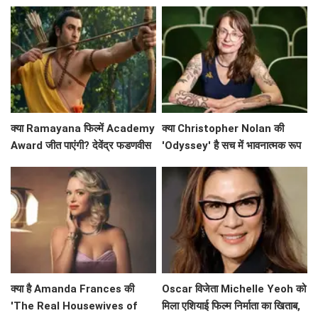
धूम? जानें कमाई के आंकड़े!
रिकॉर्ड?
क्या Ramayana फिल्में Academy
क्या Christopher Nolan की
Award जीत पाएंगी? देवेंद्र फडणवीस
'Odyssey' है सच में भावनात्मक रूप
ने किया बड़ा ऐलान!
से खाली? Emily Wilson की तीखी
समीक्षा
क्या है Amanda Frances की
Oscar विजेता Michelle Yeoh को
'The Real Housewives of
मिला एशियाई फिल्म निर्माता का खिताब,