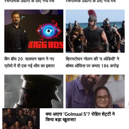
रचनात्मक उद्योगों के लिए नया मंच
रचनात्मक उद्योगों के लिए नया मंच
बिग बॉस 20: सलमान खान ने नए
क्रिस्टोफर नोलन की 'द ओडिसी' ने
प्रोमो में दी एक नई थीम का इशारा
बॉक्स ऑफिस पर कमाए 186 करोड़
रुपये
Makkal Kaavalan: एक अनोखी
राज कुंद्रा ने मां के 75वें जन्मदिन पर