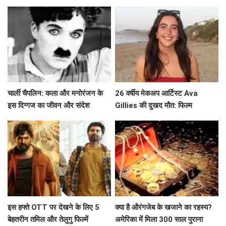
Beverly Hills' से विदाई का असली
जानें उनके सफर के बारे में!
कारण?
चार्ली चैपलिन: कला और मनोरंजन के
26 वर्षीय मेकअप आर्टिस्ट Ava
इस दिग्गज का जीवन और संदेश
Gillies की दुखद मौत: फिल्म
'Barbie' की चमक खो गई
इस हफ्ते OTT पर देखने के लिए 5
क्या है औरंगजेब के खजाने का रहस्य?
बेहतरीन तमिल और तेलुगु फिल्में
अमेरिका में मिला 300 साल पुराना