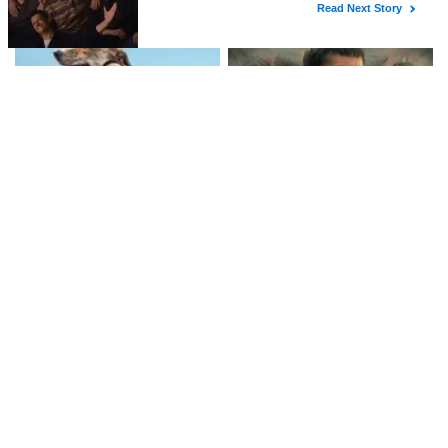
एक्शन ड्रामा में मणिकंदन का दमदार
किया खास जश्न, शिल्पा शेट्टी ने भी दी
किरदार
शुभकामनाएं!
ओह माय डॉग: एक दिल को छू लेने वाली
आर्यभट्ट का ज़ीरो: एक प्रेरणादायक
पारिवारिक कहानी
यात्रा की कहानी
लेटेस्ट खबरें
बॉलीवुड