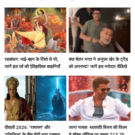
सनी देओल के साथ उनके मजेदार
किस्से!
रक्षाबंधन: भाई-बहन के रिश्ते से परे,
क्या चेतन भगत ने अनुपम खेर के ट्रेंड
जानें इस पर्व की ऐतिहासिक कहानियाँ
को अपनाया? जानें इस मजेदार वीडियो
के बारे में!
दीवाली 2026: 'रामायण' और
जाना नायक: थलापति विजय की फिल्म
'गॉडज़िला' के बीच होगी भव्य टक्कर!
ने बॉक्स ऑफिस पर कमाए 213.75