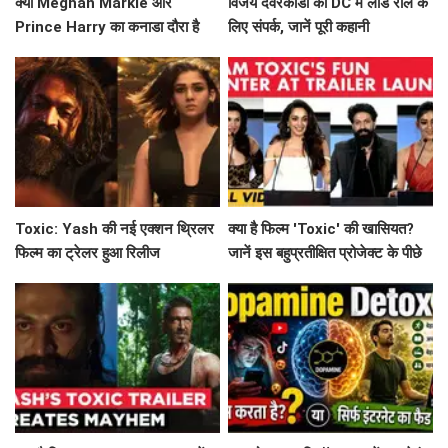
क्या Meghan Markle और
विजय देवरकोंडा का DC में लीड रोल के
Prince Harry का कनाडा दौरा है
लिए संपर्क, जानें पूरी कहानी
उनके नए अध्याय की शुरुआत?
Toxic: Yash की नई एक्शन थ्रिलर
क्या है फिल्म 'Toxic' की खासियत?
फिल्म का ट्रेलर हुआ रिलीज
जानें इस बहुप्रतीक्षित प्रोजेक्ट के पीछे
की कहानी!