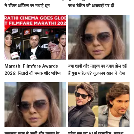
ने बॉक्स ऑफिस पर मचाई धूम
साथ डेटिंग की अफवाहों पर दी
प्रतिक्रिया
Marathi Filmfare Awards
क्या शादी और मातृत्व का दबाव झेल रही
2026: सितारों की चमक और भविष्य
हैं युवा महिलाएं? गुलफाम खान ने दिया
की उम्मीदें
खास संदेश!
गुलफाम खान ने शादी और मातृत्व के
महेश बाबू का 51वां जन्मदिन: साउथ