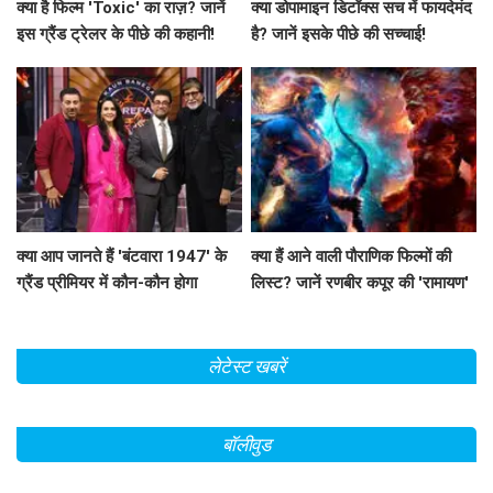
क्या है फिल्म 'Toxic' का राज़? जानें
क्या डोपामाइन डिटॉक्स सच में फायदेमंद
इस ग्रैंड ट्रेलर के पीछे की कहानी!
है? जानें इसके पीछे की सच्चाई!
क्या आप जानते हैं 'बंटवारा 1947' के
क्या हैं आने वाली पौराणिक फिल्मों की
ग्रैंड प्रीमियर में कौन-कौन होगा
लिस्ट? जानें रणबीर कपूर की 'रामायण'
शामिल?
से लेकर 'महाकवतार' तक!
लेटेस्ट खबरें
बॉलीवुड