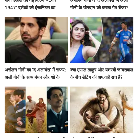
सनी देओल की नई फिल्म 'बंटवारा
अर्सलन गोनी ने 'द अलायंस' में अली
1947' दर्शकों को इंसानियत का
गोनी के योगदान को बताया गेम चेंजर!
एहसास कराएगी
अर्सलन गोनी का 'द अलायंस' में सफर:
क्या मृणाल ठाकुर और यशस्वी जायसवाल
अली गोनी के साथ बंधन और शो के
के बीच डेटिंग की अफवाहें सच हैं?
विवाद