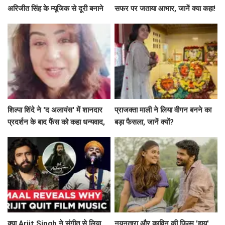
अरिजीत सिंह के म्यूजिक से दूरी बनाने
सफर पर जताया आभार, जानें क्या कहा!
का रहस्य
शिल्पा शिंदे ने 'द अलायंस' में शानदार
प्राजक्ता माली ने लिया वीगन बनने का
प्रदर्शन के बाद फैंस को कहा धन्यवाद,
बड़ा फैसला, जानें क्यों?
श्रेया की जीत पर जताई खुशी
क्या Arjit Singh ने संगीत से लिया
नयनतारा और काविन की फिल्म 'हाय'