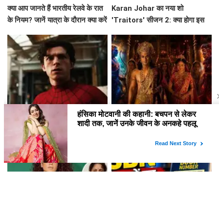
क्या आप जानते हैं भारतीय रेलवे के रात
Karan Johar का नया शो
के नियम? जानें यात्रा के दौरान क्या करें
'Traitors' सीजन 2: क्या होगा इस
और क्या न करें!
बार? जानें सब कुछ!
Spider-Man: Brand New Day
रणबीर कपूर की 'रामायण' का रिलीज़
ने बॉक्स ऑफिस पर मचाई धूम
डेट हुआ तय, जानें कब आएगी ये
बहुप्रतीक्षित फिल्म!