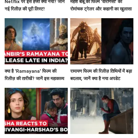
Netflix पर इस हफ्ते क्या नया? जानें
महेश बाबू की फिल्म 'वाराणसी' का
नई रिलीज़ की पूरी लिस्ट!
रोमांचक ट्रेलर और कहानी का खुलासा
क्या है 'Ramayana' फिल्म की
रामायण फिल्म की रिलीज़ तिथियों में बड़ा
रिलीज़ की तारीखें? जानें इस महाकाव्य
बदलाव, जानें क्या है नया अपडेट
की कहानी!