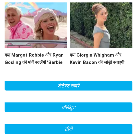
Grey के रूप में धमाल मचाने वाली हैं?
प्रेरणादायक कहानी!
क्या Margot Robbie और Ryan
क्या Giorgia Whigham और
Gosling की मांगें बदलेंगी 'Barbie
Kevin Bacon की जोड़ी बनाएगी
2' का भविष्य?
'Summoner' को एक हिट फिल्म?
लेटेस्ट खबरें
बॉलीवुड
टीवी