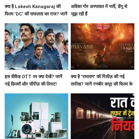
क्या है Lokesh Kanagaraj की
अविका गोर अस्पताल में भर्ती, डेंगू से
फिल्म 'DC' की सफलता का राज? जानें
जूझ रही हैं
बॉक्स ऑफिस पर कैसा रहा प्रदर्शन!
इस वीकेंड OTT पर क्या देखें? जानें
क्या है 'रामायण' की रिलीज़ की नई
नई फ़िल्मों और सीरीज़ की लिस्ट!
तारीख? जानें रणबीर कपूर की फिल्म के
बारे में सब कुछ!