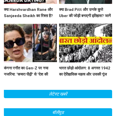
क्या Harshvardhan Rane और
क्या Brad Pitt और उनके कुत्ते
Sanjeeda Sheikh का रिश्ता है?
Uber की जोड़ी बनाएगी इतिहास? जानें
सोशल मीडिया पर छिड़ी नई चर्चा!
'Heart of the Beast' के बारे में!
कंगना रनौत का Gen-Z पर नया
भारत छोड़ो आंदोलन: 8 अगस्त 1942
नजरिया: 'कचरा पीढ़ी' से 'देश की
का ऐतिहासिक महत्व और उसकी गूंज
धरोहर' तक का सफर
लेटेस्ट खबरें
बॉलीवुड