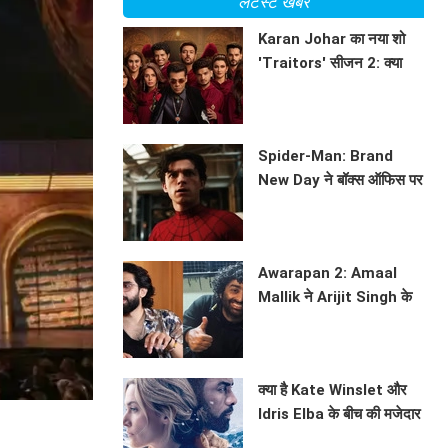
लेटेस्ट खबरें
Karan Johar का नया शो
'Traitors' सीजन 2: क्या
होगा इस बार? जानें सब कुछ!
BHAVIKA JAIN
Spider-Man: Brand
New Day ने बॉक्स ऑफिस पर
मचाई धूम
BHAVIKA JAIN
Awarapan 2: Amaal
Mallik ने Arijit Singh के
साथ सहयोग पर की चर्चा
BHAVIKA JAIN
क्या है Kate Winslet और
Idris Elba के बीच की मजेदार
कहानी? जानें फिल्म 'The
BHAVIKA JAIN