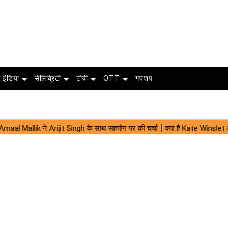
 इंडिया
सेलिब्रिटी
टीवी
OTT
गपशप