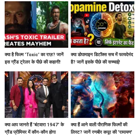
क्या है फिल्म 'Toxic' का राज़? जानें
क्या डोपामाइन डिटॉक्स सच में फायदेमंद
इस ग्रैंड ट्रेलर के पीछे की कहानी!
है? जानें इसके पीछे की सच्चाई!
क्या आप जानते हैं 'बंटवारा 1947' के
क्या हैं आने वाली पौराणिक फिल्मों की
ग्रैंड प्रीमियर में कौन-कौन होगा
लिस्ट? जानें रणबीर कपूर की 'रामायण'