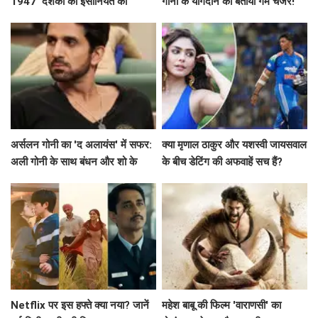
1947' दर्शकों को इंसानियत का
गोनी के योगदान को बताया गेम चेंजर!
एहसास कराएगी
अर्सलन गोनी का 'द अलायंस' में सफर:
क्या मृणाल ठाकुर और यशस्वी जायसवाल
अली गोनी के साथ बंधन और शो के
के बीच डेटिंग की अफवाहें सच हैं?
विवाद
Netflix पर इस हफ्ते क्या नया? जानें
महेश बाबू की फिल्म 'वाराणसी' का