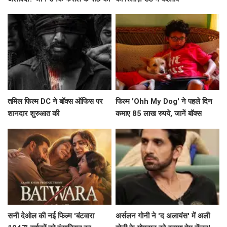
सच्चाई!
तमिल फिल्म DC ने बॉक्स ऑफिस पर
फिल्म 'Ohh My Dog' ने पहले दिन
शानदार शुरुआत की
कमाए 85 लाख रुपये, जानें बॉक्स
ऑफिस पर इसकी संभावनाएं
सनी देओल की नई फिल्म 'बंटवारा
अर्सलन गोनी ने 'द अलायंस' में अली