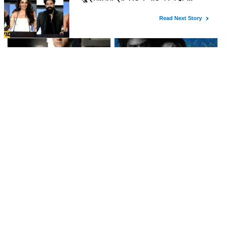
Joshi और Harshad Chopda?
ने बॉक्स ऑफिस पर तोड़ा रिकॉर्ड, जानें
Esha Singh ने किया खुलासा!
इसकी सफलता की कहानी!
Spider-Man: Brand New Day
क्या है Lokesh Kanagaraj की
ने बॉक्स ऑफिस पर मचाई धूम
फिल्म 'DC' की सफलता का राज? जानें
बॉक्स ऑफिस पर कैसा रहा प्रदर्शन!
लेटेस्ट खबरें
बॉलीवुड