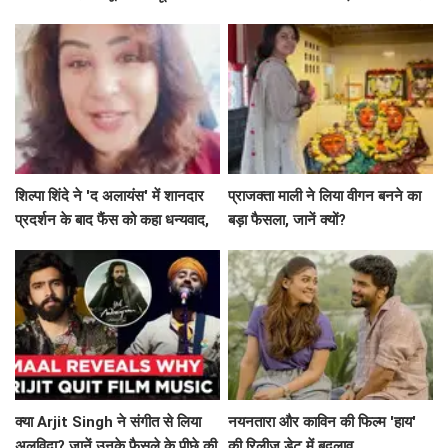
का रहस्य
शिल्पा शिंदे ने 'द अलायंस' में शानदार
प्राजक्ता माली ने लिया वीगन बनने का
प्रदर्शन के बाद फैंस को कहा धन्यवाद,
बड़ा फैसला, जानें क्यों?
श्रेया की जीत पर जताई खुशी
क्या Arjit Singh ने संगीत से लिया
नयनतारा और काविन की फिल्म 'हाय'
अलविदा? जानें उनके फैसले के पीछे की
की रिलीज़ डेट में बदलाव