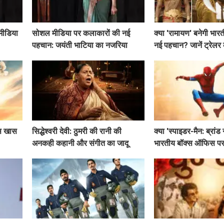
मीडिया
सोशल मीडिया पर कलाकारों की नई
क्या 'रामायण' बनेगी भार
पहचान: जयंती भाटिया का नजरिया
नई पहचान? जानें ट्रेलर
व्यूज़ की कहानी!
इस खास
सिद्धेश्वरी देवी: ठुमरी की रानी की
क्या 'स्पाइडर-मैन: ब्रांड न्
अनकही कहानी और संगीत का जादू
भारतीय बॉक्स ऑफिस पर
जानें कमाई के आंकड़े!