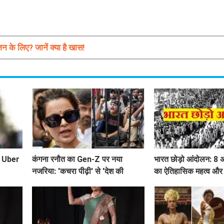
 के लिए? जानें क्या है खास!
ते Uber
कंगना रनौत का Gen-Z पर नया
भारत छोड़ो आंदोलन: 8
नजरिया: 'कचरा पीढ़ी' से 'देश की
का ऐतिहासिक महत्व और 
में!
धरोहर' तक का सफर