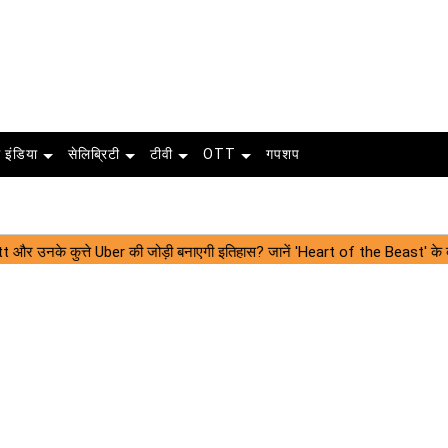
 इंडिया
सेलिब्रिटी
टीवी
OTT
गपशप