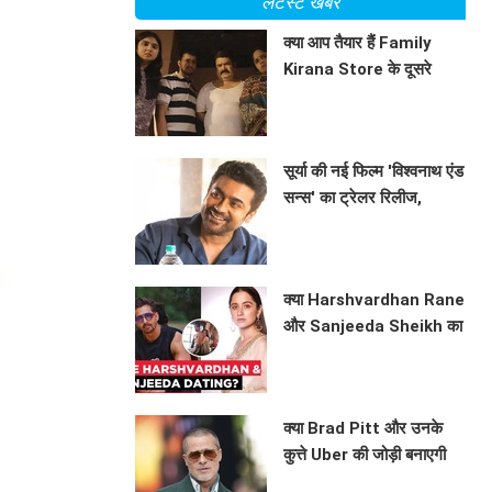
लेटेस्ट खबरें
क्या आप तैयार हैं Family
Kirana Store के दूसरे
सीजन के लिए? जानें क्या है
BHAVIKA JAIN
खास!
सूर्या की नई फिल्म 'विश्वनाथ एंड
सन्स' का ट्रेलर रिलीज,
रोमांटिक ड्रामा में दिखेगा
BHAVIKA JAIN
अनोखा प्यार
क्या Harshvardhan Rane
और Sanjeeda Sheikh का
रिश्ता है? सोशल मीडिया पर
BHAVIKA JAIN
छिड़ी नई चर्चा!
क्या Brad Pitt और उनके
कुत्ते Uber की जोड़ी बनाएगी
इतिहास? जानें 'Heart of
BHAVIKA JAIN