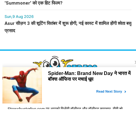
'Summoner' को एक हिट फिल्म?
Sun,9 Aug 2026
Asur सीज़न 3 की शूटिंग सितंबर में शुरू होगी, नई कास्ट में शामिल होंगी श्वेता बसु
प्रसाद
About Us
Stressbusterlive.com पर आपको मिलेंगी बॉलीवुड और हॉलीवुड समाचार, टीवी शो,
मूवी रिव्यु, सेलिब्रिटी इंटरव्यू, क्षेत्रीय सिनेमा, वेब सीरीज से जुड़ी सबसे लेटेस्ट और विस्तृत
जानकारी। पाइये Page 3 दुनिया की सभी चटपटी खबरें Stressbuster वेबसाइट पर।
Contact Us