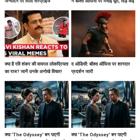
जन्मदिन पर मिला सरप्राइज
ने बॉक्स ऑफिस पर मचाई धूम, तोड़े कई
रिकॉर्ड!
क्या है रवि शंकर की वायरल लोकप्रियता
द ओडिसी: बॉक्स ऑफिस पर शानदार
का राज? जानें उनके अनोखे विचार!
प्रदर्शन जारी
क्या 'The Odyssey' बन पाएगी
क्या 'The Odyssey' बन पाएगी