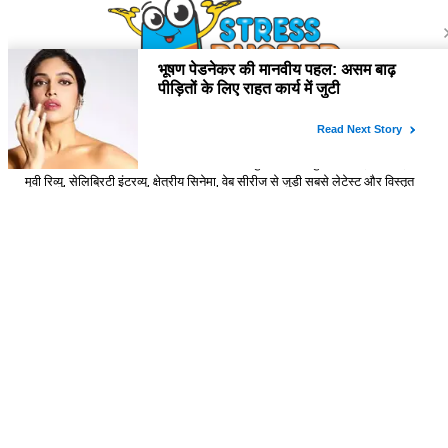
About Us
Stressbusterlive.com पर आपको मिलेंगी बॉलीवुड और हॉलीवुड समाचार, टीवी शो,
मूवी रिव्यु, सेलिब्रिटी इंटरव्यू, क्षेत्रीय सिनेमा, वेब सीरीज से जुड़ी सबसे लेटेस्ट और विस्तृत
जानकारी। पाइये Page 3 दुनिया की सभी चटपटी खबरें Stressbuster वेबसाइट पर।
Contact Us
HackaHolic IT Services Private Limited
16, New Atish Market, Maansarovar Jaipur, Rajasthan – 302020
(INDIA)
Email:
hello@hackaholicit.com
Phone:
+91-8949469483
Follow Us