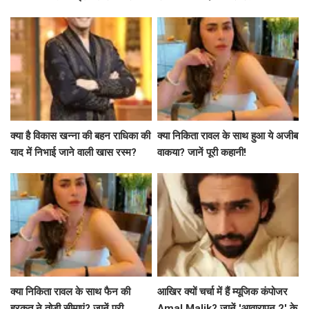
Siddharth Malhotra का समर्थन
उनकी भावनाएं
है खास?
क्या है विकास खन्ना की बहन राधिका की
क्या निकिता रावल के साथ हुआ ये अजीब
याद में निभाई जाने वाली खास रस्म?
वाकया? जानें पूरी कहानी!
क्या निकिता रावल के साथ फैन की
आखिर क्यों चर्चा में हैं म्यूजिक कंपोजर
हरकत ने तोड़ी सीमाएं? जानें पूरी
Amal Malik? जानें 'आवारापन 2' के