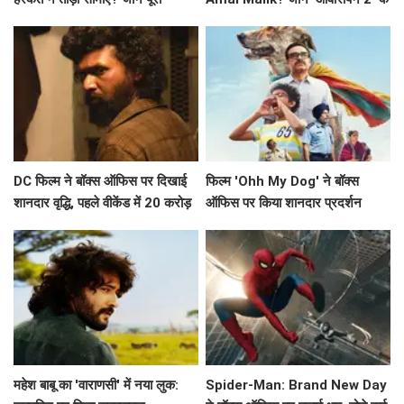
कहानी!
बारे में!
DC फिल्म ने बॉक्स ऑफिस पर दिखाई
फिल्म 'Ohh My Dog' ने बॉक्स
शानदार वृद्धि, पहले वीकेंड में 20 करोड़
ऑफिस पर किया शानदार प्रदर्शन
के करीब पहुंचने की उम्मीद
महेश बाबू का 'वाराणसी' में नया लुक:
Spider-Man: Brand New Day