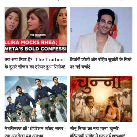
जानें कमाई के आंकड़े!
क्या आप तैयार हैं? "The Traitors"
शिवांगी जोशी और रोहित सुचांती के रिश्ते
के दूसरे सीजन का ट्रेलर हुआ रिलीज!
पर नई चर्चाएं
नेटफ्लिक्स की 'ऑपरेशन सफेद सागर':
सोनू निगम का नया गाना 'चुन्नी':
एक अनदेखा युद्ध अनुभव
हरियाणवी संगीत में एक नई शुरुआत!