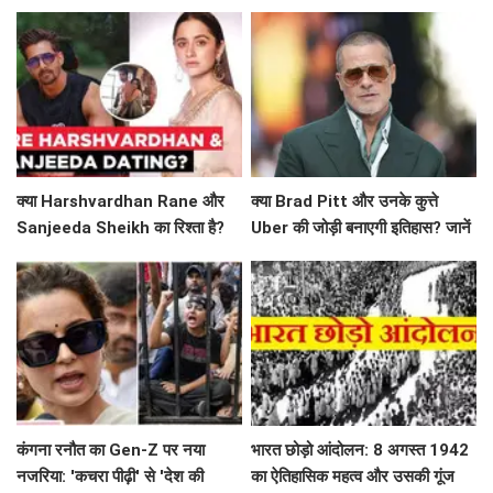
क्या है खास!
दिखेगा अनोखा प्यार
क्या Harshvardhan Rane और
क्या Brad Pitt और उनके कुत्ते
Sanjeeda Sheikh का रिश्ता है?
Uber की जोड़ी बनाएगी इतिहास? जानें
सोशल मीडिया पर छिड़ी नई चर्चा!
'Heart of the Beast' के बारे में!
कंगना रनौत का Gen-Z पर नया
भारत छोड़ो आंदोलन: 8 अगस्त 1942
नजरिया: 'कचरा पीढ़ी' से 'देश की
का ऐतिहासिक महत्व और उसकी गूंज