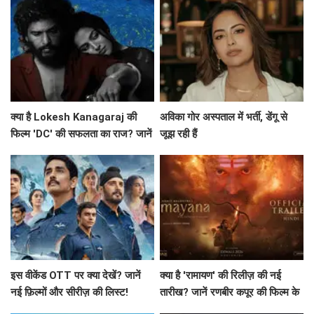
क्या है Lokesh Kanagaraj की
अविका गोर अस्पताल में भर्ती, डेंगू से
फिल्म 'DC' की सफलता का राज? जानें
जूझ रही हैं
बॉक्स ऑफिस पर कैसा रहा प्रदर्शन!
इस वीकेंड OTT पर क्या देखें? जानें
क्या है 'रामायण' की रिलीज़ की नई
नई फ़िल्मों और सीरीज़ की लिस्ट!
तारीख? जानें रणबीर कपूर की फिल्म के
बारे में सब कुछ!