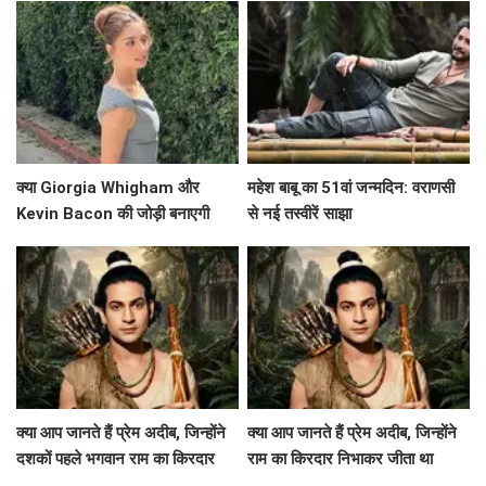
क्या Giorgia Whigham और
महेश बाबू का 51वां जन्मदिन: वराणसी
Kevin Bacon की जोड़ी बनाएगी
से नई तस्वीरें साझा
'Summoner' को एक हिट फिल्म?
क्या आप जानते हैं प्रेम अदीब, जिन्होंने
क्या आप जानते हैं प्रेम अदीब, जिन्होंने
दशकों पहले भगवान राम का किरदार
राम का किरदार निभाकर जीता था
निभाया था?
दर्शकों का दिल?