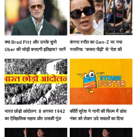
क्या Brad Pitt और उनके कुत्ते
कंगना रनौत का Gen-Z पर नया
Uber की जोड़ी बनाएगी इतिहास? जानें
नजरिया: 'कचरा पीढ़ी' से 'देश की
'Heart of the Beast' के बारे में!
धरोहर' तक का सफर
भारत छोड़ो आंदोलन: 8 अगस्त 1942
कीर्ति सुरेश ने नानी की फिल्म में डांस
का ऐतिहासिक महत्व और उसकी गूंज
नंबर को लेकर उठे सवालों का दिया
जवाब