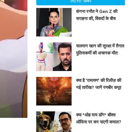
लेटेस्ट खबरें
कंगना रनौत ने Gen Z की
सराहना की, विवादों के बीच
बदला रुख
BHAVIKA JAIN
सलमान खान की सुरक्षा में तैनात
पुलिसकर्मी की अचानक मौत:
जानें क्या है पूरा मामला
BHAVIKA JAIN
क्या है 'रामायण' की रिलीज़ की
नई तारीख? जानें रणबीर कपूर
की फिल्म के बारे में सब कुछ!
BHAVIKA JAIN
क्या *ओह माय डॉग* बॉक्स
ऑफिस पर कर पाएगी कमाल?
जानें अन्य फिल्मों की कमाई!
BHAVIKA JAIN