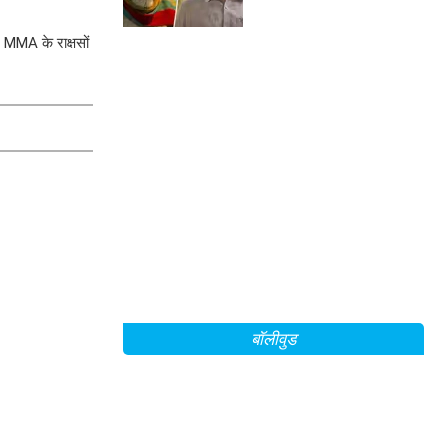
े MMA के राक्षसों
बॉलीवुड