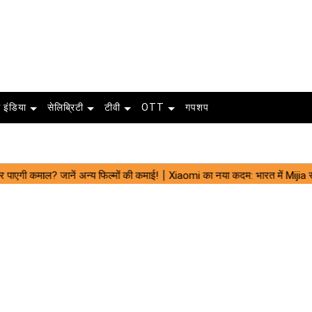
 इंडिया
सेलिब्रिटी
टीवी
OTT
गपशप