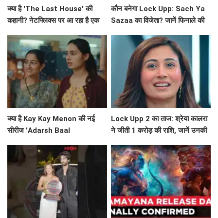
कहानी? नेटफ्लिक्स पर आ रहा है एक
Sazaa का विजेता? जानें फिनाले की
अनोखा मनोवैज्ञानिक थ्रिलर!
खास बातें!
क्या है Kay Kay Menon की नई
Lock Upp 2 का ताज: श्रेया कालरा
सीरीज 'Adarsh Baal
ने जीती 1 करोड़ की राशि, जानें उनकी
Vidyalaya' की सफलता का राज?
सफलता की कहानी!
श्रेया की ट्रॉफी जीत पर जश्न: दोस्तों
क्या है 'रामायण' फिल्म की रिलीज़ डेट?