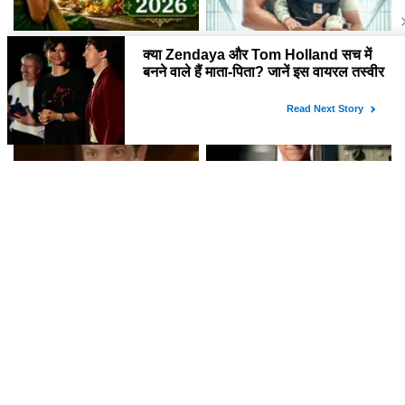
हरियाली तीज 2026: जानें इस खास
सूर्या की नई फिल्म 'विश्वनाथ एंड सन्स'
पर्व की पूजा विधि और महत्व
का ट्रेलर 7 अगस्त को आएगा
Ted Lasso सीजन 4 की शुरुआत:
Spider-Man: Brand New Day
पहले एपिसोड का अंत और कहानी के
ने भारतीय बॉक्स ऑफिस पर मचाई धूम,
मुख्य बिंदु
क्या बनेगा ये नया रिकॉर्ड?