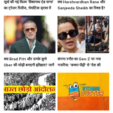
सूर्या की नई फिल्म 'विश्वनाथ एंड सन्स'
क्या Harshvardhan Rane और
का ट्रेलर रिलीज, रोमांटिक ड्रामा में
Sanjeeda Sheikh का रिश्ता है?
दिखेगा अनोखा प्यार
सोशल मीडिया पर छिड़ी नई चर्चा!
क्या Brad Pitt और उनके कुत्ते
कंगना रनौत का Gen-Z पर नया
Uber की जोड़ी बनाएगी इतिहास? जानें
नजरिया: 'कचरा पीढ़ी' से 'देश की
'Heart of the Beast' के बारे में!
धरोहर' तक का सफर