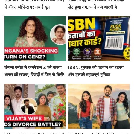
Spider-Man: Brand New Day
रणबीर कपूर की 'रामायण' का रिलीज़
ने बॉक्स ऑफिस पर मचाई धूम
डेट हुआ तय, जानें कब आएगी ये
बहुप्रतीक्षित फिल्म!
कंगना रनौत ने जनरेशन Z को बताया
ISBN: पुस्तक की पहचान का रहस्य
भारत की ताकत, विवादों में फिर से घिरीं!
और इसकी महत्वपूर्ण भूमिका