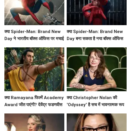
क्या Spider-Man: Brand New
क्या Spider-Man: Brand New
Day ने भारतीय बॉक्स ऑफिस पर मचाई
Day बना सकता है नया बॉक्स ऑफिस
धूम? जानें कमाई के आंकड़े!
रिकॉर्ड?
क्या Ramayana फिल्में Academy
क्या Christopher Nolan की
Award जीत पाएंगी? देवेंद्र फडणवीस
'Odyssey' है सच में भावनात्मक रूप
ने किया बड़ा ऐलान!
से खाली? Emily Wilson की तीखी
समीक्षा