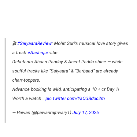
🎬
#SaiyaaraReview
: Mohit Suri’s musical love story gives
a fresh
#Aashiqui
vibe.
Debutants Ahaan Panday & Aneet Padda shine — while
soulful tracks like “Saiyaara” & “Barbaad” are already
chart-toppers.
Advance booking is wild, anticipating a 10 + cr Day 1!
Worth a watch…
pic.twitter.com/YaCGBdoc2m
— Pawan (@pawanrajtiwary1)
July 17, 2025