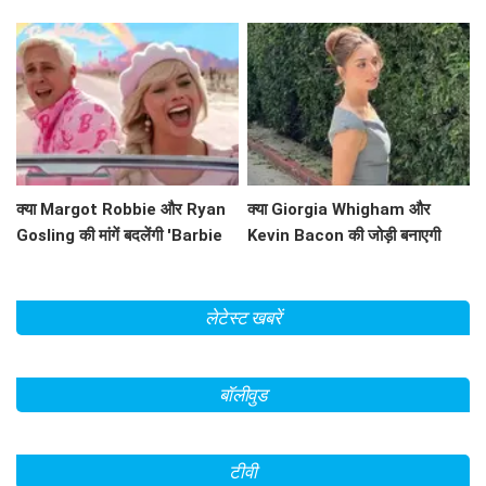
Grey के रूप में धमाल मचाने वाली हैं?
प्रेरणादायक कहानी!
क्या Margot Robbie और Ryan
क्या Giorgia Whigham और
Gosling की मांगें बदलेंगी 'Barbie
Kevin Bacon की जोड़ी बनाएगी
2' का भविष्य?
'Summoner' को एक हिट फिल्म?
लेटेस्ट खबरें
बॉलीवुड
टीवी