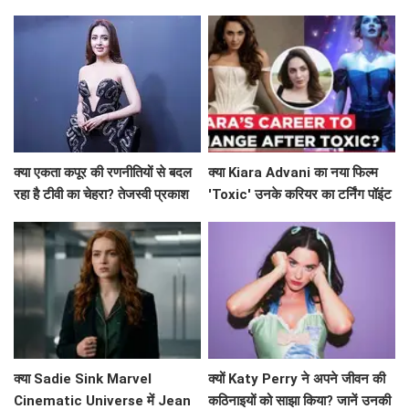
हॉलीवुड फिल्म?
Avengers: Endgame को छोड़ा
पीछे!
क्या एकता कपूर की रणनीतियों से बदल
क्या Kiara Advani का नया फिल्म
रहा है टीवी का चेहरा? तेजस्वी प्रकाश
'Toxic' उनके करियर का टर्निंग पॉइंट
ने किया खुलासा!
बनेगा?
क्या Sadie Sink Marvel
क्यों Katy Perry ने अपने जीवन की
Cinematic Universe में Jean
कठिनाइयों को साझा किया? जानें उनकी