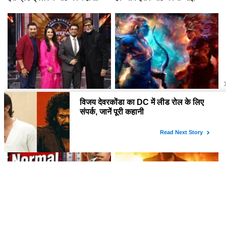
क्या आप जानते हैं 'बंटवारा 1947' के
क्या हैं आने वाली पौराणिक फिल्मों की
ग्रैंड प्रीमियर में कौन-कौन होगा
लिस्ट? जानें रणबीर कपूर की 'रामायण'
शामिल?
से लेकर 'महाकवतार' तक!
क्या 98.6°F वास्तव में सामान्य शरीर
Toxic: एक एक्शन थ्रिलर फिल्म जो