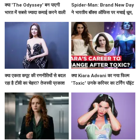
क्या 'The Odyssey' बन पाएगी
Spider-Man: Brand New Day
भारत में सबसे ज्यादा कमाई करने वाली
ने भारतीय बॉक्स ऑफिस पर मचाई धूम,
हॉलीवुड फिल्म?
Avengers: Endgame को छोड़ा
पीछे!
क्या एकता कपूर की रणनीतियों से बदल
क्या Kiara Advani का नया फिल्म
रहा है टीवी का चेहरा? तेजस्वी प्रकाश
'Toxic' उनके करियर का टर्निंग पॉइंट
ने किया खुलासा!
बनेगा?