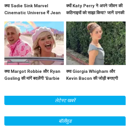
क्या Sadie Sink Marvel
क्यों Katy Perry ने अपने जीवन की
Cinematic Universe में Jean
कठिनाइयों को साझा किया? जानें उनकी
Grey के रूप में धमाल मचाने वाली हैं?
प्रेरणादायक कहानी!
क्या Margot Robbie और Ryan
क्या Giorgia Whigham और
Gosling की मांगें बदलेंगी 'Barbie
Kevin Bacon की जोड़ी बनाएगी
2' का भविष्य?
'Summoner' को एक हिट फिल्म?
लेटेस्ट खबरें
बॉलीवुड