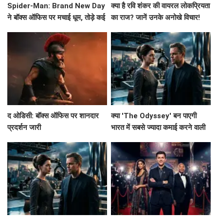
Spider-Man: Brand New Day
क्या है रवि शंकर की वायरल लोकप्रियता
ने बॉक्स ऑफिस पर मचाई धूम, तोड़े कई
का राज? जानें उनके अनोखे विचार!
रिकॉर्ड!
द ओडिसी: बॉक्स ऑफिस पर शानदार
क्या 'The Odyssey' बन पाएगी
प्रदर्शन जारी
भारत में सबसे ज्यादा कमाई करने वाली
हॉलीवुड फिल्म?