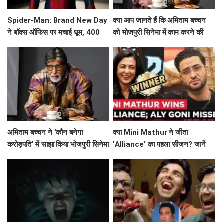
Spider-Man: Brand New Day
क्या आप जानते हैं कि अमिताभ बच्चन
ने बॉक्स ऑफिस पर मचाई धूम, 400
को भोजपुरी सिनेमा में काम करने की
करोड़ के करीब
कितनी यादें हैं?
अमिताभ बच्चन ने 'कौन बनेगा
क्या Mini Mathur ने जीता
करोड़पति' में साझा किया भोजपुरी सिनेमा
'Alliance' का पहला सीजन? जानें
का अनुभव!
इस रोमांचक सफर के बारे में!