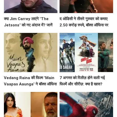
क्या Jim Carrey लाएंगे "The
द ओडिसी ने तीसरे गुरुवार को कमाए
Jetsons" को नए अंदाज में? जानें
2.50 करोड़ रुपये, बॉक्स ऑफिस पर
इस लाइव-एक्शन फिल्म के बारे में!
जारी है सफलता
Vedang Raina की फिल्म 'Main
7 अगस्त को रिलीज़ होने वाली नई
Vaapas Aaunga' ने बॉक्स ऑफिस
फिल्में और सीरीज़: क्या है खास?
पर मचाई धूम, जानें क्या कहा अभिनेता
ने!