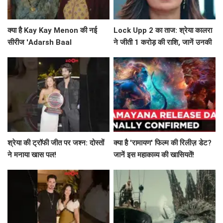
क्या है Kay Kay Menon की नई
Lock Upp 2 का ताज: श्रेया कालरा
सीरीज 'Adarsh Baal
ने जीती 1 करोड़ की राशि, जानें उनकी
Vidyalaya' की सफलता का राज?
सफलता की कहानी!
श्रेया की ट्रॉफी जीत पर जश्न: दोस्तों
क्या है 'रामायण' फिल्म की रिलीज़ डेट?
ने मनाया खास पल!
जानें इस महाकाव्य की खासियतें!