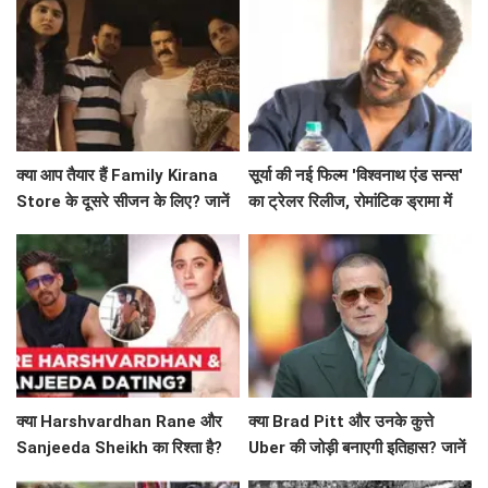
क्या आप तैयार हैं Family Kirana
सूर्या की नई फिल्म 'विश्वनाथ एंड सन्स'
Store के दूसरे सीजन के लिए? जानें
का ट्रेलर रिलीज, रोमांटिक ड्रामा में
क्या है खास!
दिखेगा अनोखा प्यार
क्या Harshvardhan Rane और
क्या Brad Pitt और उनके कुत्ते
Sanjeeda Sheikh का रिश्ता है?
Uber की जोड़ी बनाएगी इतिहास? जानें
सोशल मीडिया पर छिड़ी नई चर्चा!
'Heart of the Beast' के बारे में!