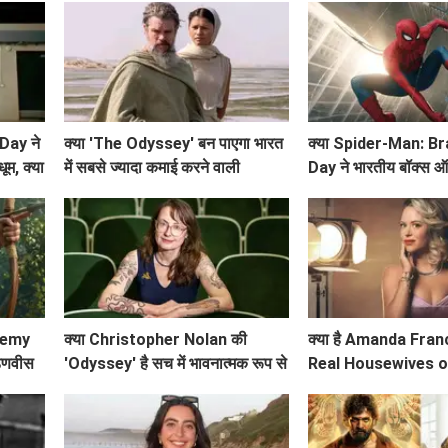
Day ने
क्या 'The Odyssey' बन पाएगा भारत
क्या Spider-Man: B
म, क्या
में सबसे ज्यादा कमाई करने वाली
Day ने भारतीय बॉक्स 
हॉलीवुड फिल्म?
धूम? जानें कमाई के आंकड़
ademy
क्या Christopher Nolan की
क्या है Amanda Fran
फडणवीस
'Odyssey' है सच में भावनात्मक रूप से
Real Housewives o
खाली? Emily Wilson की तीखी
Hills' से विदाई का अस
समीक्षा