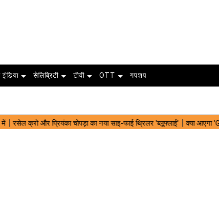
 इंडिया
सेलिब्रिटी
टीवी
OTT
गपशप