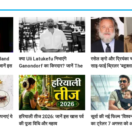
land
क्या Uli Latukefu निभाएंगे
रसेल क्रो और प्रियंका 
जानें इस
Ganondorf का किरदार? जानें The
साइ-फाई थ्रिलर 'ब्लूफ्ला
Legend of Zelda के बारे में
पनाएं ये
हरियाली तीज 2026: जानें इस खास पर्व
सूर्या की नई फिल्म 'विश्
की पूजा विधि और महत्व
का ट्रेलर 7 अगस्त को 