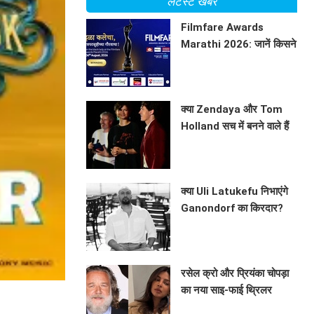
लेटेस्ट खबरें
Filmfare Awards
Marathi 2026: जानें किसने
जीते प्रतिष्ठित पुरस्कार?
BHAVIKA JAIN
क्या Zendaya और Tom
Holland सच में बनने वाले हैं
माता-पिता? जानें इस वायरल
BHAVIKA JAIN
तस्वीर की सच्चाई!
क्या Uli Latukefu निभाएंगे
Ganondorf का किरदार?
जानें The Legend of
BHAVIKA JAIN
Zelda के बारे में
रसेल क्रो और प्रियंका चोपड़ा
का नया साइ-फाई थ्रिलर
'ब्लूफ्लाई'
BHAVIKA JAIN