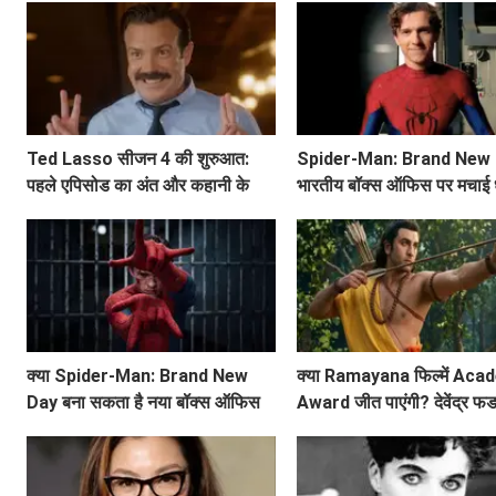
Ted Lasso सीजन 4 की शुरुआत:
Spider-Man: Brand New 
पहले एपिसोड का अंत और कहानी के
भारतीय बॉक्स ऑफिस पर मचाई धू
मुख्य बिंदु
बनेगा ये नया रिकॉर्ड?
क्या Spider-Man: Brand New
क्या Ramayana फिल्में Ac
Day बना सकता है नया बॉक्स ऑफिस
Award जीत पाएंगी? देवेंद्र 
रिकॉर्ड?
ने किया बड़ा ऐलान!