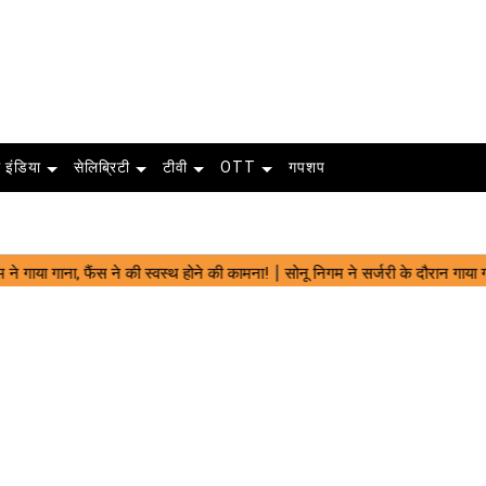
 इंडिया
सेलिब्रिटी
टीवी
OTT
गपशप