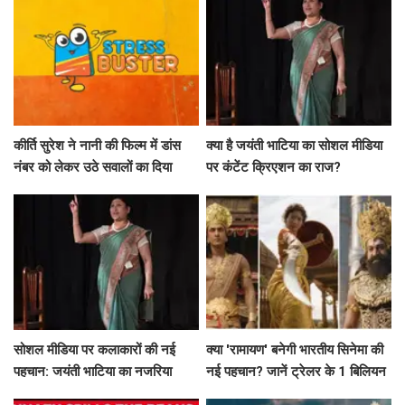
कीर्ति सुरेश ने नानी की फिल्म में डांस
क्या है जयंती भाटिया का सोशल मीडिया
नंबर को लेकर उठे सवालों का दिया
पर कंटेंट क्रिएशन का राज?
जवाब
सोशल मीडिया पर कलाकारों की नई
क्या 'रामायण' बनेगी भारतीय सिनेमा की
पहचान: जयंती भाटिया का नजरिया
नई पहचान? जानें ट्रेलर के 1 बिलियन
व्यूज़ की कहानी!