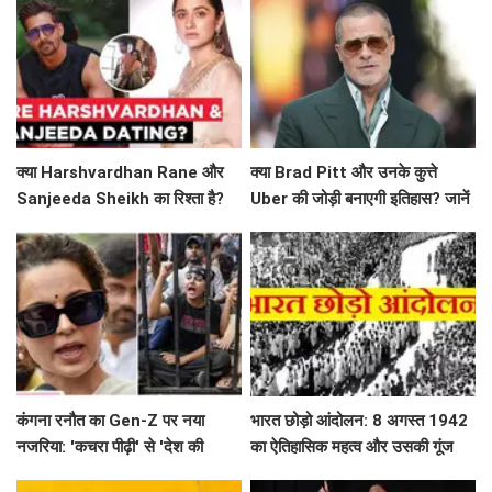
क्या Harshvardhan Rane और
क्या Brad Pitt और उनके कुत्ते
Sanjeeda Sheikh का रिश्ता है?
Uber की जोड़ी बनाएगी इतिहास? जानें
सोशल मीडिया पर छिड़ी नई चर्चा!
'Heart of the Beast' के बारे में!
कंगना रनौत का Gen-Z पर नया
भारत छोड़ो आंदोलन: 8 अगस्त 1942
नजरिया: 'कचरा पीढ़ी' से 'देश की
का ऐतिहासिक महत्व और उसकी गूंज
धरोहर' तक का सफर