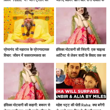
फिल्म 'Toxic' में? जानें ट्रेलर की
जानिए आमिर खान और सनी देओल के
खास बातें!
साथ अमिताभ बच्चन का खास एपिसोड!
प्रेमानंद जी महाराज के प्रेरणादायक
हंसिका मोटवानी की जिंदगी: एक चाइल्ड
विचार: जीवन में सकारात्मकता का
आर्टिस्ट से लेकर शादी के विवाद तक का
मार्गदर्शन
सफर
हंसिका मोटवानी की कहानी: बचपन से
महेश भट्ट की पोती Raha: क्या बनेंगी