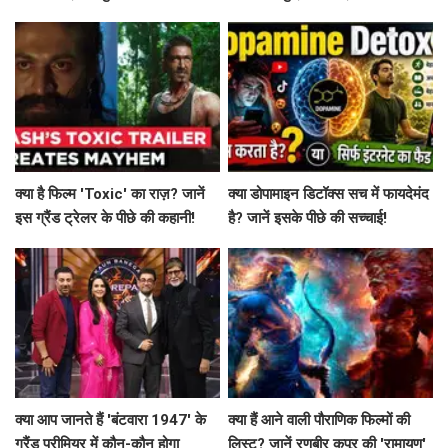
की कहानी!
क्या है फिल्म 'Toxic' का राज़? जानें
क्या डोपामाइन डिटॉक्स सच में फायदेमंद
इस ग्रैंड ट्रेलर के पीछे की कहानी!
है? जानें इसके पीछे की सच्चाई!
क्या आप जानते हैं 'बंटवारा 1947' के
क्या हैं आने वाली पौराणिक फिल्मों की
ग्रैंड प्रीमियर में कौन-कौन होगा
लिस्ट? जानें रणबीर कपूर की 'रामायण'