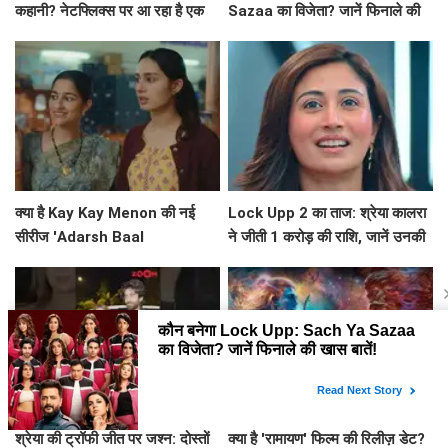
कहानी? नेटफ्लिक्स पर आ रहा है एक
Sazaa का विजेता? जानें फिनाले की
अनोखा मनोवैज्ञानिक थ्रिलर!
खास बातें!
क्या है Kay Kay Menon की नई
Lock Upp 2 का ताज: श्रेया कालरा
सीरीज 'Adarsh Baal
ने जीती 1 करोड़ की राशि, जानें उनकी
Vidyalaya' की सफलता का राज?
सफलता की कहानी!
श्रेया की ट्रॉफी जीत पर जश्न: दोस्तों
क्या है 'रामायण' फिल्म की रिलीज़ डेट?