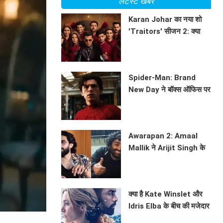
लेटेस्ट खबरें
Karan Johar का नया शो
'Traitors' सीजन 2: क्या
होगा इस बार? जानें सब कुछ!
BHAVIKA JAIN
Spider-Man: Brand
New Day ने बॉक्स ऑफिस पर
मचाई धूम
BHAVIKA JAIN
Awarapan 2: Amaal
Mallik ने Arijit Singh के
साथ सहयोग पर की चर्चा
BHAVIKA JAIN
क्या है Kate Winslet और
Idris Elba के बीच की मजेदार
कहानी? जानें फिल्म 'The
BHAVIKA JAIN