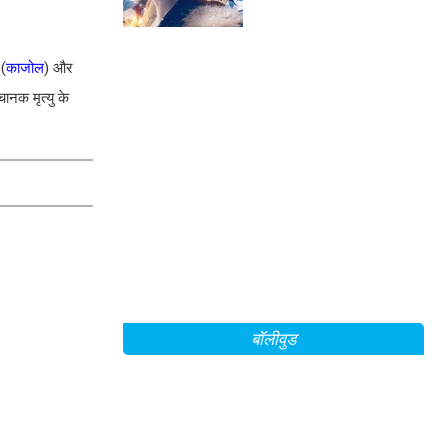
Mountain Between Us'
के सेट से!
 (
काजोल
) और
चानक मृत्यु के
बॉलीवुड