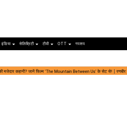
 इंडिया
सेलिब्रिटी
टीवी
OTT
गपशप