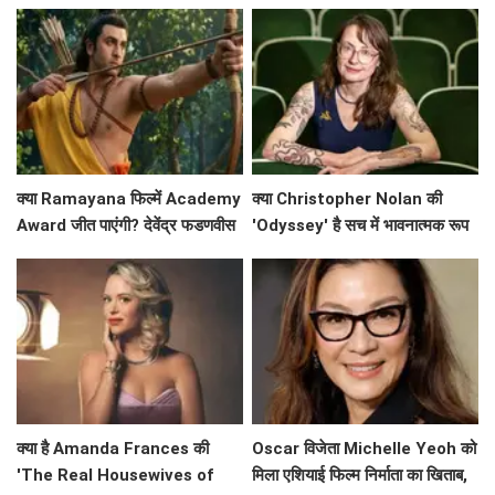
धूम? जानें कमाई के आंकड़े!
रिकॉर्ड?
क्या Ramayana फिल्में Academy
क्या Christopher Nolan की
Award जीत पाएंगी? देवेंद्र फडणवीस
'Odyssey' है सच में भावनात्मक रूप
ने किया बड़ा ऐलान!
से खाली? Emily Wilson की तीखी
समीक्षा
क्या है Amanda Frances की
Oscar विजेता Michelle Yeoh को
'The Real Housewives of
मिला एशियाई फिल्म निर्माता का खिताब,