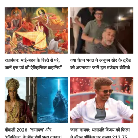
सनी देओल के साथ उनके मजेदार
किस्से!
रक्षाबंधन: भाई-बहन के रिश्ते से परे,
क्या चेतन भगत ने अनुपम खेर के ट्रेंड
जानें इस पर्व की ऐतिहासिक कहानियाँ
को अपनाया? जानें इस मजेदार वीडियो
के बारे में!
दीवाली 2026: 'रामायण' और
जाना नायक: थलापति विजय की फिल्म
'गॉडज़िला' के बीच होगी भव्य टक्कर!
ने बॉक्स ऑफिस पर कमाए 213.75