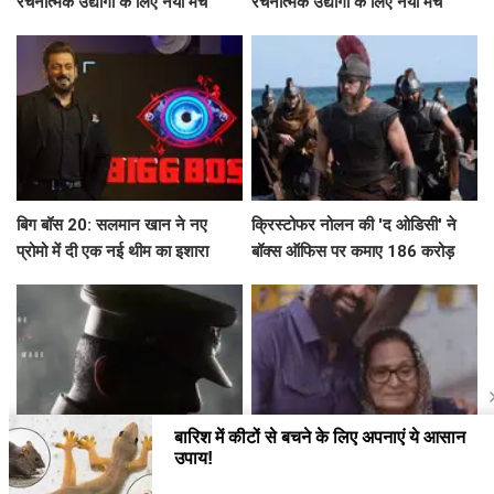
रचनात्मक उद्योगों के लिए नया मंच
रचनात्मक उद्योगों के लिए नया मंच
बिग बॉस 20: सलमान खान ने नए
क्रिस्टोफर नोलन की 'द ओडिसी' ने
प्रोमो में दी एक नई थीम का इशारा
बॉक्स ऑफिस पर कमाए 186 करोड़
रुपये
Makkal Kaavalan: एक अनोखी
राज कुंद्रा ने मां के 75वें जन्मदिन पर