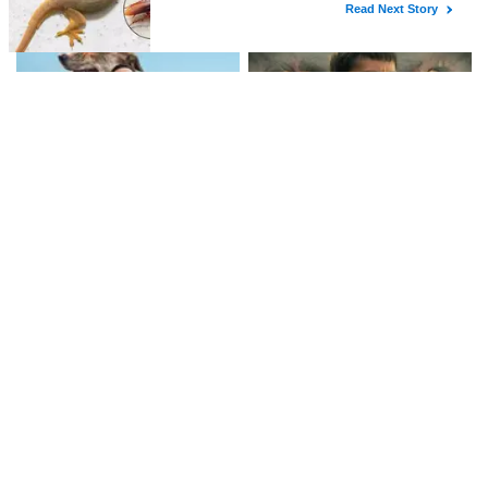
एक्शन ड्रामा में मणिकंदन का दमदार
किया खास जश्न, शिल्पा शेट्टी ने भी दी
किरदार
शुभकामनाएं!
ओह माय डॉग: एक दिल को छू लेने वाली
आर्यभट्ट का ज़ीरो: एक प्रेरणादायक
पारिवारिक कहानी
यात्रा की कहानी
लेटेस्ट खबरें
बॉलीवुड