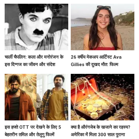
Beverly Hills' से विदाई का असली
जानें उनके सफर के बारे में!
कारण?
चार्ली चैपलिन: कला और मनोरंजन के
26 वर्षीय मेकअप आर्टिस्ट Ava
इस दिग्गज का जीवन और संदेश
Gillies की दुखद मौत: फिल्म
'Barbie' की चमक खो गई
इस हफ्ते OTT पर देखने के लिए 5
क्या है औरंगजेब के खजाने का रहस्य?
बेहतरीन तमिल और तेलुगु फिल्में
अमेरिका में मिला 300 साल पुराना