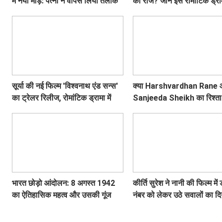
में नया मोड़: पत्नी ने वापस लिया तलाक
का राज? जानें इस रोमांटिक ड्रा
का मामला!
कहानी!
सूर्या की नई फिल्म 'विश्वनाथ एंड सन्स'
क्या Harshvardhan Rane
का ट्रेलर रिलीज, रोमांटिक ड्रामा में
Sanjeeda Sheikh का रिश्ता 
दिखेगा अनोखा प्यार
सोशल मीडिया पर छिड़ी नई चर्चा
भारत छोड़ो आंदोलन: 8 अगस्त 1942
कीर्ति सुरेश ने नानी की फिल्म में 
का ऐतिहासिक महत्व और उसकी गूंज
नंबर को लेकर उठे सवालों का दि
जवाब