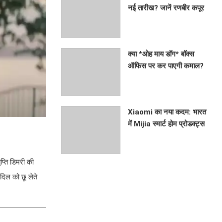
नई तारीख? जानें रणबीर कपूर
की फिल्म के बारे में सब कुछ!
BHAVIKA JAIN
क्या *ओह माय डॉग* बॉक्स
ऑफिस पर कर पाएगी कमाल?
जानें अन्य फिल्मों की कमाई!
BHAVIKA JAIN
Xiaomi का नया कदम: भारत
में Mijia स्मार्ट होम प्रोडक्ट्स
की होगी शुरुआत!
BHAVIKA JAIN
ृप्ति डिमरी की
दिल को छू लेते