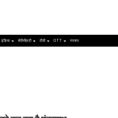
 इंडिया
सेलिब्रिटी
टीवी
OTT
गपशप