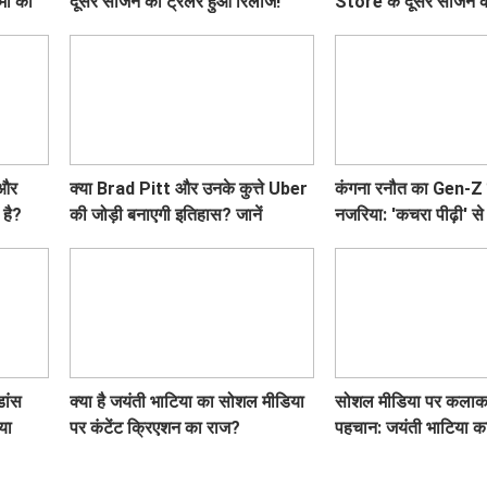
मा की
दूसरे सीजन का ट्रेलर हुआ रिलीज!
Store के दूसरे सीजन के
क्या है खास!
 और
क्या Brad Pitt और उनके कुत्ते Uber
कंगना रनौत का Gen-Z 
है?
की जोड़ी बनाएगी इतिहास? जानें
नजरिया: 'कचरा पीढ़ी' से
!
'Heart of the Beast' के बारे में!
धरोहर' तक का सफर
डांस
क्या है जयंती भाटिया का सोशल मीडिया
सोशल मीडिया पर कलाका
या
पर कंटेंट क्रिएशन का राज?
पहचान: जयंती भाटिया क