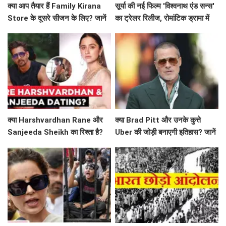
क्या आप तैयार हैं Family Kirana
सूर्या की नई फिल्म 'विश्वनाथ एंड सन्स'
Store के दूसरे सीजन के लिए? जानें
का ट्रेलर रिलीज, रोमांटिक ड्रामा में
क्या है खास!
दिखेगा अनोखा प्यार
क्या Harshvardhan Rane और
क्या Brad Pitt और उनके कुत्ते
Sanjeeda Sheikh का रिश्ता है?
Uber की जोड़ी बनाएगी इतिहास? जानें
सोशल मीडिया पर छिड़ी नई चर्चा!
'Heart of the Beast' के बारे में!