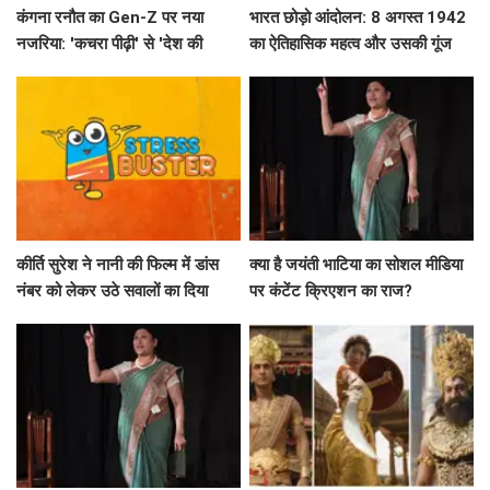
कंगना रनौत का Gen-Z पर नया
भारत छोड़ो आंदोलन: 8 अगस्त 1942
नजरिया: 'कचरा पीढ़ी' से 'देश की
का ऐतिहासिक महत्व और उसकी गूंज
धरोहर' तक का सफर
कीर्ति सुरेश ने नानी की फिल्म में डांस
क्या है जयंती भाटिया का सोशल मीडिया
नंबर को लेकर उठे सवालों का दिया
पर कंटेंट क्रिएशन का राज?
जवाब