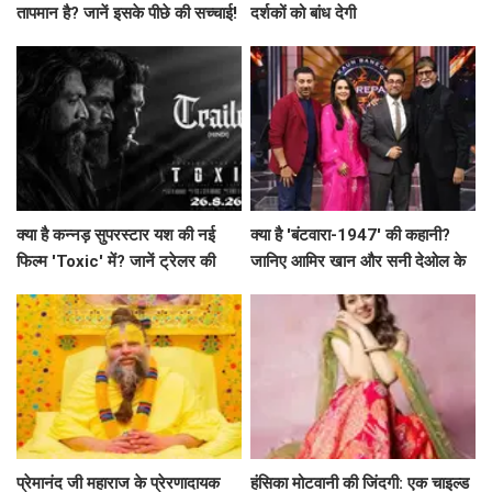
तापमान है? जानें इसके पीछे की सच्चाई!
दर्शकों को बांध देगी
क्या है कन्नड़ सुपरस्टार यश की नई
क्या है 'बंटवारा-1947' की कहानी?
फिल्म 'Toxic' में? जानें ट्रेलर की
जानिए आमिर खान और सनी देओल के
खास बातें!
साथ अमिताभ बच्चन का खास एपिसोड!
प्रेमानंद जी महाराज के प्रेरणादायक
हंसिका मोटवानी की जिंदगी: एक चाइल्ड