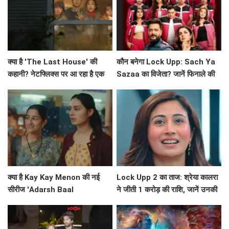
क्या है 'The Last House' की
कौन बनेगा Lock Upp: Sach Ya
कहानी? नेटफ्लिक्स पर आ रहा है एक
Sazaa का विजेता? जानें फिनाले की
अनोखा मनोवैज्ञानिक थ्रिलर!
खास बातें!
क्या है Kay Kay Menon की नई
Lock Upp 2 का ताज: श्रेया कालरा
सीरीज 'Adarsh Baal
ने जीती 1 करोड़ की राशि, जानें उनकी
Vidyalaya' की सफलता का राज?
सफलता की कहानी!