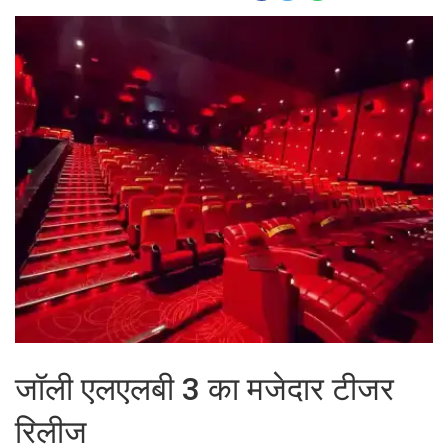
जॉली एलएलबी 3 का मजेदार टीजर
रिलीज