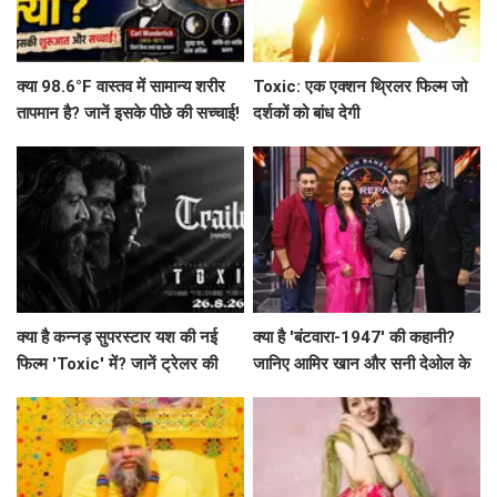
क्या 98.6°F वास्तव में सामान्य शरीर
Toxic: एक एक्शन थ्रिलर फिल्म जो
तापमान है? जानें इसके पीछे की सच्चाई!
दर्शकों को बांध देगी
क्या है कन्नड़ सुपरस्टार यश की नई
क्या है 'बंटवारा-1947' की कहानी?
फिल्म 'Toxic' में? जानें ट्रेलर की
जानिए आमिर खान और सनी देओल के
खास बातें!
साथ अमिताभ बच्चन का खास एपिसोड!