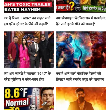
क्या है फिल्म 'Toxic' का राज़? जानें
क्या डोपामाइन डिटॉक्स सच में फायदेमंद
इस ग्रैंड ट्रेलर के पीछे की कहानी!
है? जानें इसके पीछे की सच्चाई!
क्या आप जानते हैं 'बंटवारा 1947' के
क्या हैं आने वाली पौराणिक फिल्मों की
ग्रैंड प्रीमियर में कौन-कौन होगा
लिस्ट? जानें रणबीर कपूर की 'रामायण'
शामिल?
से लेकर 'महाकवतार' तक!