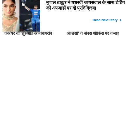
क्या जानते हैं आप? इन सितारों ने अपने
क्रिस्टोफर नोलन की फिल्म 'द
करियर की शुरुआत अजीबोगरीब
ओडिसी' ने बॉक्स ऑफिस पर कमाए
नौकरियों से की!
191.75 करोड़ रुपये
इमरान हाशमी की फिल्म आवारापन 2:
शिल्पा शिंदे ने 'द अलायंस' में अपने
अरिजीत सिंह के म्यूजिक से दूरी बनाने
सफर पर जताया आभार, जानें क्या कहा!
का रहस्य