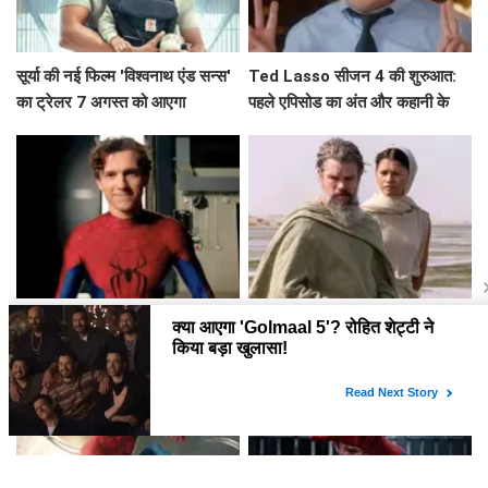
सूर्या की नई फिल्म 'विश्वनाथ एंड सन्स'
Ted Lasso सीजन 4 की शुरुआत:
का ट्रेलर 7 अगस्त को आएगा
पहले एपिसोड का अंत और कहानी के
मुख्य बिंदु
Spider-Man: Brand New Day
क्या 'The Odyssey' बन पाएगा
ने भारतीय बॉक्स ऑफिस पर मचाई धूम,
भारत में सबसे ज्यादा कमाई करने वाली
क्या बनेगा ये नया रिकॉर्ड?
हॉलीवुड फिल्म?