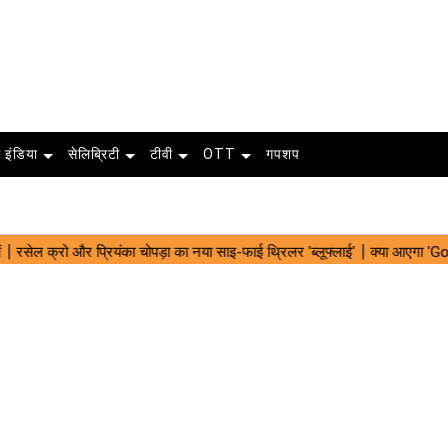
 इंडिया
सेलिब्रिटी
टीवी
OTT
गपशप