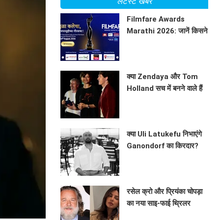
लेटेस्ट खबरें
Filmfare Awards
Marathi 2026: जानें किसने
जीते प्रतिष्ठित पुरस्कार?
BHAVIKA JAIN
क्या Zendaya और Tom
Holland सच में बनने वाले हैं
माता-पिता? जानें इस वायरल
BHAVIKA JAIN
तस्वीर की सच्चाई!
क्या Uli Latukefu निभाएंगे
Ganondorf का किरदार?
जानें The Legend of
BHAVIKA JAIN
Zelda के बारे में
रसेल क्रो और प्रियंका चोपड़ा
का नया साइ-फाई थ्रिलर
'ब्लूफ्लाई'
BHAVIKA JAIN