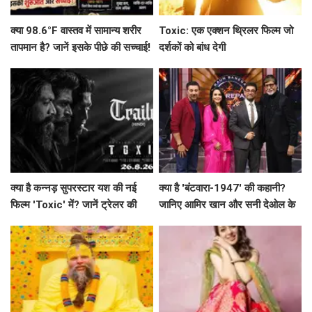
क्या 98.6°F वास्तव में सामान्य शरीर
Toxic: एक एक्शन थ्रिलर फिल्म जो
तापमान है? जानें इसके पीछे की सच्चाई!
दर्शकों को बांध देगी
क्या है कन्नड़ सुपरस्टार यश की नई
क्या है 'बंटवारा-1947' की कहानी?
फिल्म 'Toxic' में? जानें ट्रेलर की
जानिए आमिर खान और सनी देओल के
खास बातें!
साथ अमिताभ बच्चन का खास एपिसोड!