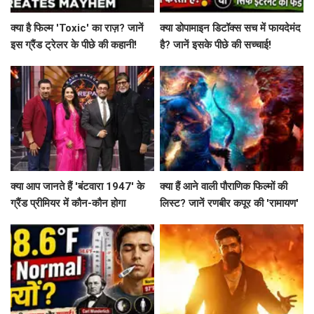
क्या है फिल्म 'Toxic' का राज़? जानें
क्या डोपामाइन डिटॉक्स सच में फायदेमंद
इस ग्रैंड ट्रेलर के पीछे की कहानी!
है? जानें इसके पीछे की सच्चाई!
क्या आप जानते हैं 'बंटवारा 1947' के
क्या हैं आने वाली पौराणिक फिल्मों की
ग्रैंड प्रीमियर में कौन-कौन होगा
लिस्ट? जानें रणबीर कपूर की 'रामायण'
शामिल?
से लेकर 'महाकवतार' तक!