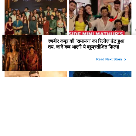
द ट्रेटर्स सीजन 2 का ट्रेलर: सस्पेंस
Mini Mathur की जीत पर भव्य पार्टी:
और ड्रामे से भरपूर
Gauhar Khan और Zaid
Darbar ने बिखेरा जादू!
R Madhavan की फिल्म GDN:
DC फिल्म की समीक्षा: एक अद्भुत एक्शन
दर्शकों की मिली-जुली प्रतिक्रियाएँ
ड्रामा