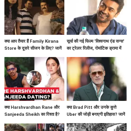
क्या आप तैयार हैं Family Kirana
सूर्या की नई फिल्म 'विश्वनाथ एंड सन्स'
Store के दूसरे सीजन के लिए? जानें
का ट्रेलर रिलीज, रोमांटिक ड्रामा में
क्या है खास!
दिखेगा अनोखा प्यार
क्या Harshvardhan Rane और
क्या Brad Pitt और उनके कुत्ते
Sanjeeda Sheikh का रिश्ता है?
Uber की जोड़ी बनाएगी इतिहास? जानें
सोशल मीडिया पर छिड़ी नई चर्चा!
'Heart of the Beast' के बारे में!