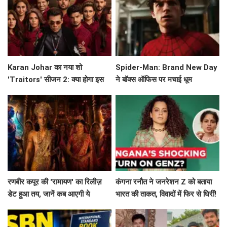
Karan Johar का नया शो
Spider-Man: Brand New Day
'Traitors' सीजन 2: क्या होगा इस
ने बॉक्स ऑफिस पर मचाई धूम
बार? जानें सब कुछ!
रणबीर कपूर की 'रामायण' का रिलीज़
कंगना रनौत ने जनरेशन Z को बताया
डेट हुआ तय, जानें कब आएगी ये
भारत की ताकत, विवादों में फिर से घिरीं!
बहुप्रतीक्षित फिल्म!